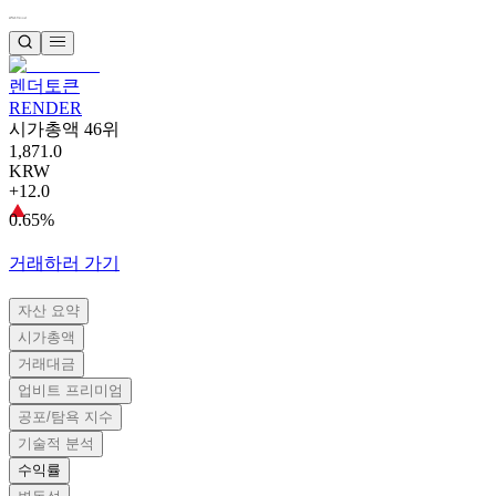
렌더토큰
RENDER
시가총액 46위
1,871.0
KRW
+12.0
0.65%
거래하러 가기
자산 요약
시가총액
거래대금
업비트 프리미엄
공포/탐욕 지수
기술적 분석
수익률