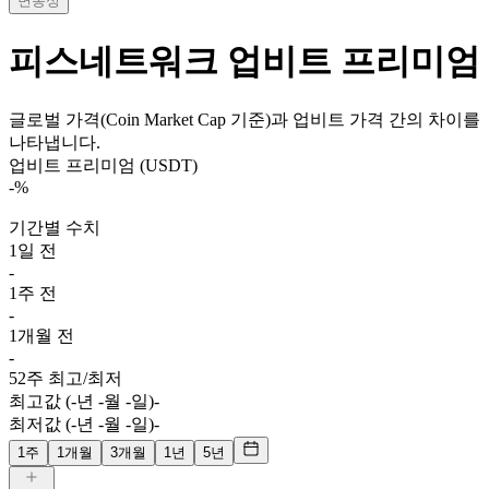
변동성
피스네트워크
업비트 프리미엄
글로벌 가격(Coin Market Cap 기준)과 업비트 가격 간의 차이를
나타냅니다.
업비트 프리미엄 (USDT)
-
%
기간별 수치
1일 전
-
1주 전
-
1개월 전
-
52주 최고/최저
최고값 (-년 -월 -일)
-
최저값 (-년 -월 -일)
-
1주
1개월
3개월
1년
5년