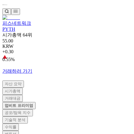
피스네트워크
PYTH
시가총액 64위
55.00
KRW
+0.30
0.55%
거래하러 가기
자산 요약
시가총액
거래대금
업비트 프리미엄
공포/탐욕 지수
기술적 분석
수익률