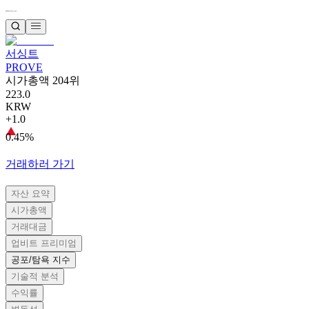
서싱트
PROVE
시가총액 204위
223.0
KRW
+1.0
0.45%
거래하러 가기
자산 요약
시가총액
거래대금
업비트 프리미엄
공포/탐욕 지수
기술적 분석
수익률