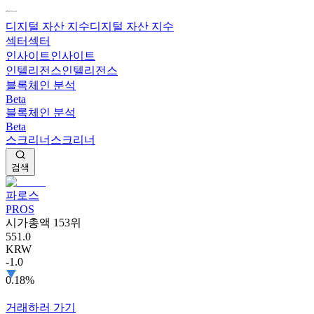
디지털 자산 지수
디지털 자산 지수
섹터
섹터
인사이트
인사이트
인텔리전스
인텔리전스
블록체인 분석
Beta
블록체인 분석
Beta
스크리너
스크리너
검색
파로스
PROS
시가총액 153위
551.0
KRW
-1.0
0.18%
거래하러 가기