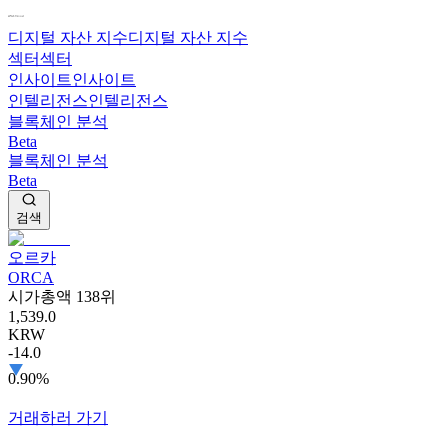
디지털 자산 지수
디지털 자산 지수
섹터
섹터
인사이트
인사이트
인텔리전스
인텔리전스
블록체인 분석
Beta
블록체인 분석
Beta
검색
오르카
ORCA
시가총액 138위
1,539.0
KRW
-14.0
0.90%
거래하러 가기