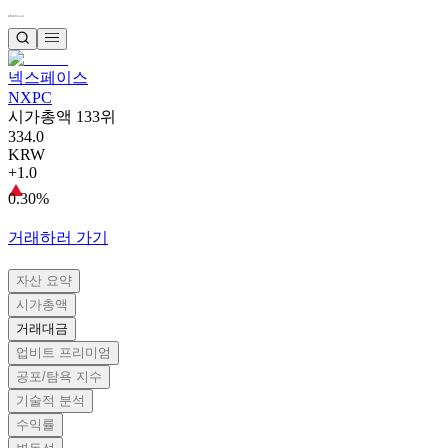
넥스페이스
NXPC
시가총액 133위
334.0
KRW
+1.0
0.30%
거래하러 가기
자산 요약
시가총액
거래대금
업비트 프리미엄
공포/탐욕 지수
기술적 분석
수익률