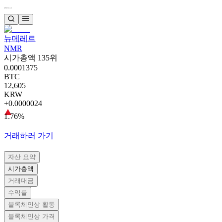
뉴메레르
NMR
시가총액 135위
0.0001375
BTC
12,605
KRW
+0.0000024
1.76%
거래하러 가기
자산 요약
시가총액
거래대금
수익률
블록체인상 활동
블록체인상 가격