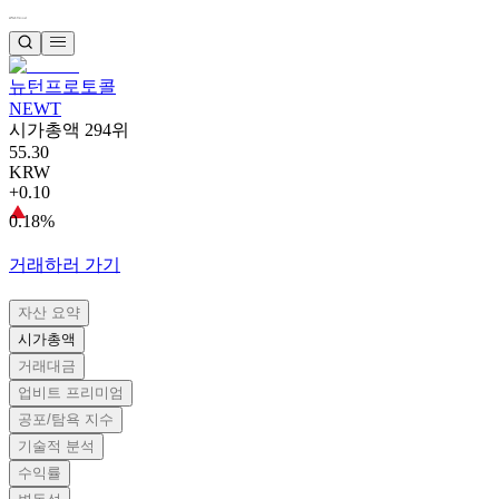
뉴턴프로토콜
NEWT
시가총액 294위
55.30
KRW
+0.10
0.18%
거래하러 가기
자산 요약
시가총액
거래대금
업비트 프리미엄
공포/탐욕 지수
기술적 분석
수익률