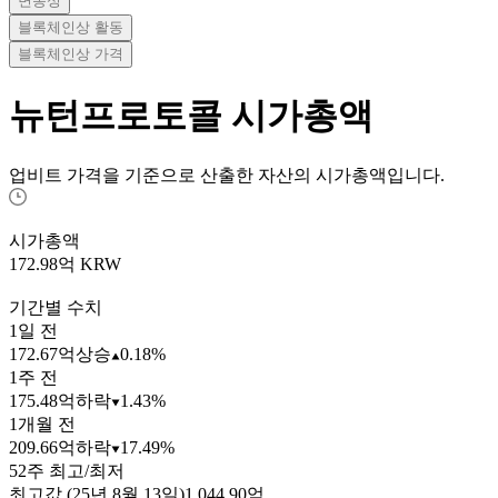
변동성
블록체인상 활동
블록체인상 가격
뉴턴프로토콜
시가총액
업비트 가격을 기준으로 산출한 자산의 시가총액입니다.
시가총액
172.98
억 KRW
기간별 수치
1일 전
172.67억
상승
0.18%
1주 전
175.48억
하락
1.43%
1개월 전
209.66억
하락
17.49%
52주 최고/최저
최고값 (25년 8월 13일)
1,044.90억