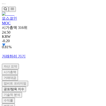
모스코인
MOC
시가총액 316위
24.50
KRW
-0.20
0.81%
거래하러 가기
자산 요약
시가총액
거래대금
업비트 프리미엄
공포/탐욕 지수
기술적 분석
수익률