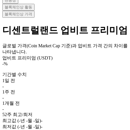
변동성
블록체인상 활동
블록체인상 가격
디센트럴랜드
업비트 프리미엄
글로벌 가격(Coin Market Cap 기준)과 업비트 가격 간의 차이를
나타냅니다.
업비트 프리미엄 (USDT)
-
%
기간별 수치
1일 전
-
1주 전
-
1개월 전
-
52주 최고/최저
최고값 (-년 -월 -일)
-
최저값 (-년 -월 -일)
-