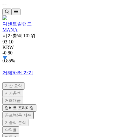
디센트럴랜드
MANA
시가총액 102위
93.10
KRW
-0.80
0.85%
거래하러 가기
자산 요약
시가총액
거래대금
업비트 프리미엄
공포/탐욕 지수
기술적 분석
수익률