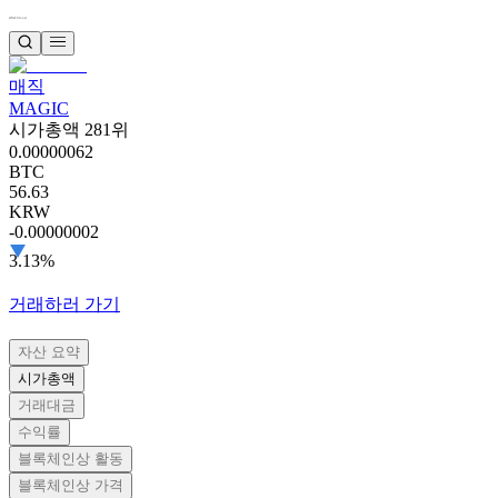
매직
MAGIC
시가총액 281위
0.00000062
BTC
56.63
KRW
-0.00000002
3.13%
거래하러 가기
자산 요약
시가총액
거래대금
수익률
블록체인상 활동
블록체인상 가격