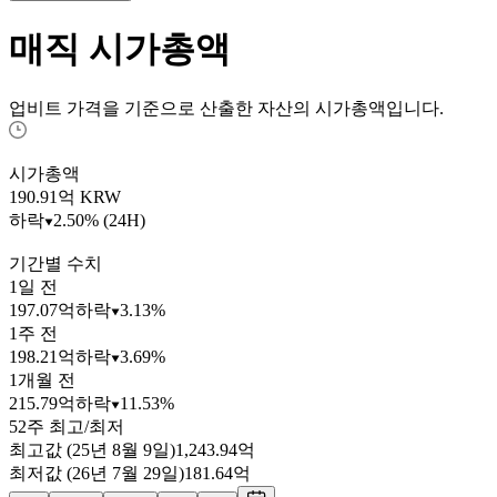
매직
시가총액
업비트 가격을 기준으로 산출한 자산의 시가총액입니다.
시가총액
190.91
억 KRW
하락
2.50% (24H)
기간별 수치
1일 전
197.07억
하락
3.13%
1주 전
198.21억
하락
3.69%
1개월 전
215.79억
하락
11.53%
52주 최고/최저
최고값 (25년 8월 9일)
1,243.94억
최저값 (26년 7월 29일)
181.64억