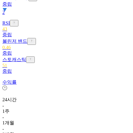
중립
2
RSI
43
중립
볼린저 밴드
0.46
중립
스토캐스틱
51
중립
수익률
24시간
-
1주
-
1개월
-