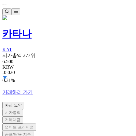
카타나
KAT
시가총액 277위
6.500
KRW
-0.020
0.31%
거래하러 가기
자산 요약
시가총액
거래대금
업비트 프리미엄
공포/탐욕 지수