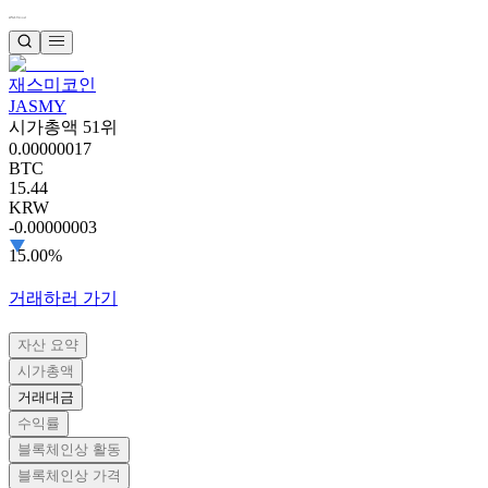
재스미코인
JASMY
시가총액 51위
0.00000017
BTC
15.44
KRW
-0.00000003
15.00%
거래하러 가기
자산 요약
시가총액
거래대금
수익률
블록체인상 활동
블록체인상 가격