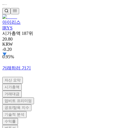
아이리스
IRYS
시가총액 187위
20.80
KRW
-0.20
0.95%
거래하러 가기
자산 요약
시가총액
거래대금
업비트 프리미엄
공포/탐욕 지수
기술적 분석
수익률