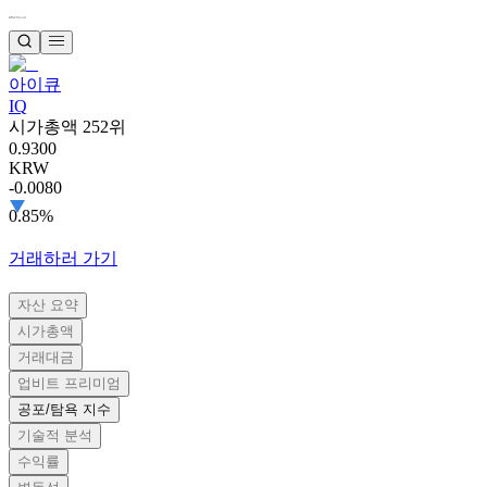
아이큐
IQ
시가총액 252위
0.9300
KRW
-0.0080
0.85%
거래하러 가기
자산 요약
시가총액
거래대금
업비트 프리미엄
공포/탐욕 지수
기술적 분석
수익률