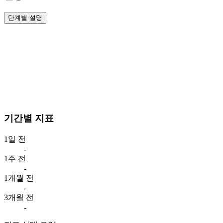
단계별 설명
기간별 지표
1일 전
-
1주 전
-
1개월 전
-
3개월 전
-