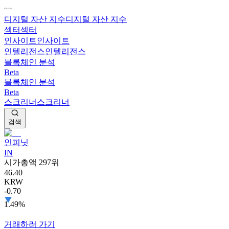
디지털 자산 지수
디지털 자산 지수
섹터
섹터
인사이트
인사이트
인텔리전스
인텔리전스
블록체인 분석
Beta
블록체인 분석
Beta
스크리너
스크리너
검색
인피닛
IN
시가총액 297위
46.40
KRW
-0.70
1.49%
거래하러 가기