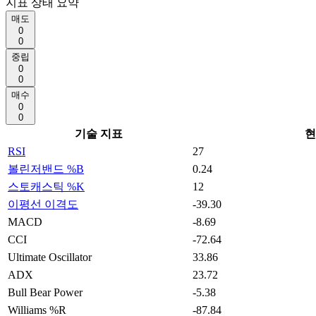
지표 상태 요약
매도
0
0
중립
0
0
매수
0
0
기술 지표
현
RSI
27
볼린저밴드 %B
0.24
스토캐스틱 %K
12
이평선 이격도
-39.30
MACD
-8.69
CCI
-72.64
Ultimate Oscillator
33.86
ADX
23.72
Bull Bear Power
-5.38
Williams %R
-87.84