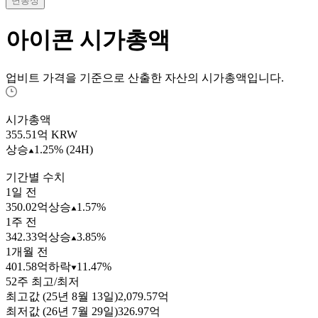
변동성
아이콘
시가총액
업비트 가격을 기준으로 산출한 자산의 시가총액입니다.
시가총액
355.51
억 KRW
상승
1.25% (24H)
기간별 수치
1일 전
350.02억
상승
1.57%
1주 전
342.33억
상승
3.85%
1개월 전
401.58억
하락
11.47%
52주 최고/최저
최고값 (25년 8월 13일)
2,079.57억
최저값 (26년 7월 29일)
326.97억