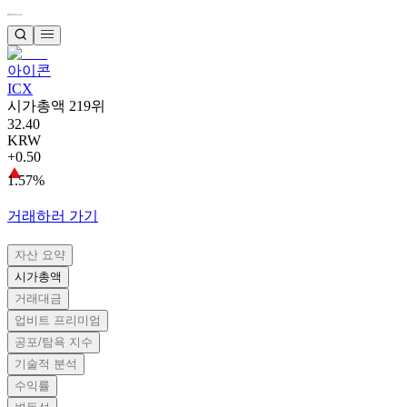
아이콘
ICX
시가총액 219위
32.40
KRW
+0.50
1.57%
거래하러 가기
자산 요약
시가총액
거래대금
업비트 프리미엄
공포/탐욕 지수
기술적 분석
수익률