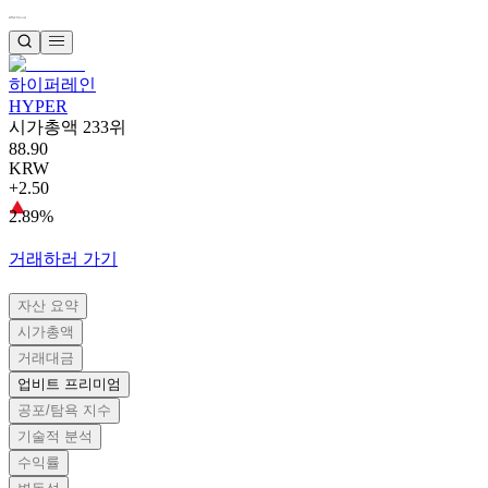
하이퍼레인
HYPER
시가총액 233위
88.90
KRW
+2.50
2.89%
거래하러 가기
자산 요약
시가총액
거래대금
업비트 프리미엄
공포/탐욕 지수
기술적 분석
수익률