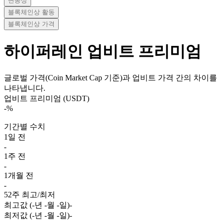
변동성
블록체인상 활동
블록체인상 가격
하이퍼레인
업비트 프리미엄
글로벌 가격(Coin Market Cap 기준)과 업비트 가격 간의 차이를
나타냅니다.
업비트 프리미엄 (USDT)
-
%
기간별 수치
1일 전
-
1주 전
-
1개월 전
-
52주 최고/최저
최고값 (-년 -월 -일)
-
최저값 (-년 -월 -일)
-