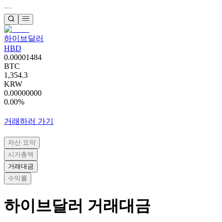
하이브달러
HBD
0.00001484
BTC
1,354.3
KRW
0.00000000
0.00%
거래하러 가기
자산 요약
시가총액
거래대금
수익률
하이브달러
거래대금