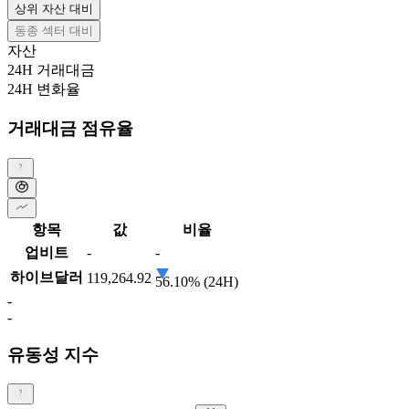
상위 자산 대비
동종 섹터 대비
자산
24H 거래대금
24H 변화율
거래대금 점유율
항목
값
비율
업비트
-
-
하이브달러
119,264.92
56.10% (24H)
-
-
유동성 지수