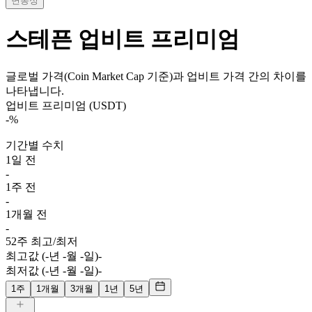
변동성
스테픈
업비트 프리미엄
글로벌 가격(Coin Market Cap 기준)과 업비트 가격 간의 차이를
나타냅니다.
업비트 프리미엄 (USDT)
-
%
기간별 수치
1일 전
-
1주 전
-
1개월 전
-
52주 최고/최저
최고값 (-년 -월 -일)
-
최저값 (-년 -월 -일)
-
1주
1개월
3개월
1년
5년