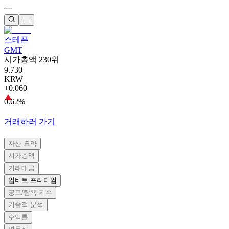
스테픈
GMT
시가총액 230위
9.730
KRW
+0.060
0.62%
거래하러 가기
자산 요약
시가총액
거래대금
업비트 프리미엄
공포/탐욕 지수
기술적 분석
수익률