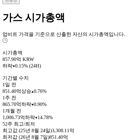
변동성
가스
시가총액
업비트 가격을 기준으로 산출한 자산의 시가총액입니다.
시가총액
857.90
억 KRW
하락
0.15% (24H)
기간별 수치
1일 전
851.40억
상승
0.76%
1주 전
865.70억
하락
0.90%
1개월 전
1,006.73억
하락
14.78%
52주 최고/최저
최고값 (25년 8월 24일)
3,308.11억
최저값 (26년 8월 7일)
851.40억