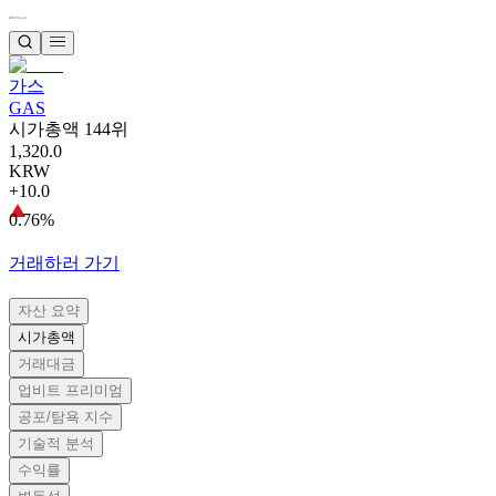
가스
GAS
시가총액 144위
1,320.0
KRW
+10.0
0.76%
거래하러 가기
자산 요약
시가총액
거래대금
업비트 프리미엄
공포/탐욕 지수
기술적 분석
수익률