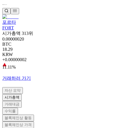
포르타
FORT
시가총액 313위
0.00000020
BTC
18.29
KRW
+0.00000002
11.11%
거래하러 가기
자산 요약
시가총액
거래대금
수익률
블록체인상 활동
블록체인상 가격