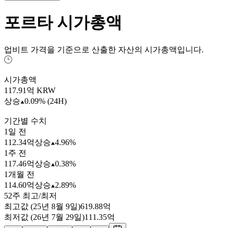
포르타
시가총액
업비트 가격을 기준으로 산출한 자산의 시가총액입니다.
시가총액
117.91
억 KRW
상승
0.09% (24H)
기간별 수치
1일 전
112.34억
상승
4.96%
1주 전
117.46억
상승
0.38%
1개월 전
114.60억
상승
2.89%
52주 최고/최저
최고값 (25년 8월 9일)
619.88억
최저값 (26년 7월 29일)
111.35억