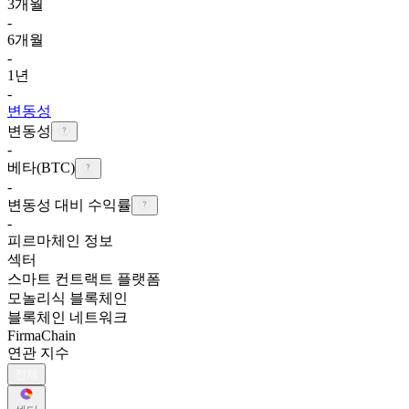
3개월
-
6개월
-
1년
-
변동성
변동성
-
베타(BTC)
-
변동성 대비 수익률
-
피르마체인 정보
섹터
스마트 컨트랙트 플랫폼
모놀리식 블록체인
블록체인 네트워크
FirmaChain
연관 지수
전체