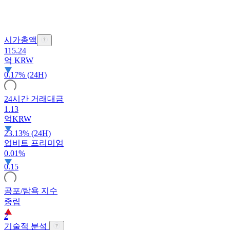
시가총액
115.24
억
KRW
0.17% (24H)
24시간 거래대금
1.13
억
KRW
23.13% (24H)
업비트 프리미엄
0.01%
0.15
공포/탐욕 지수
중립
2
기술적 분석