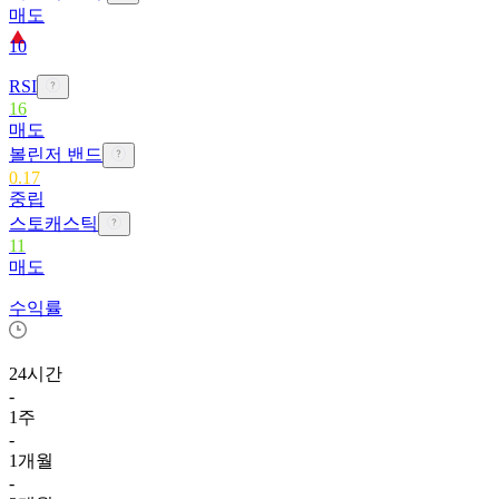
매도
10
RSI
16
매도
볼린저 밴드
0.17
중립
스토캐스틱
11
매도
수익률
24시간
-
1주
-
1개월
-