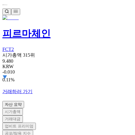
피르마체인
FCT2
시가총액 315위
9.480
KRW
-0.010
0.11%
거래하러 가기
자산 요약
시가총액
거래대금
업비트 프리미엄
공포/탐욕 지수