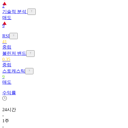
2
기술적 분석
매도
9
RSI
41
중립
볼린저 밴드
0.35
중립
스토캐스틱
9
매도
수익률
24시간
-
1주
-