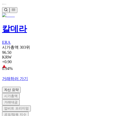
칼데라
ERA
시가총액 303위
96.50
KRW
+0.90
0.94%
거래하러 가기
자산 요약
시가총액
거래대금
업비트 프리미엄
공포/탐욕 지수