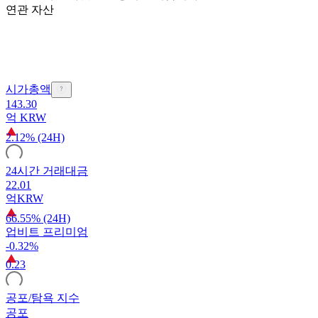
연관 자산
시가총액
143.30
억
KRW
2.12% (24H)
24시간 거래대금
22.01
억
KRW
66.55% (24H)
업비트 프리미엄
-0.32%
0.23
공포/탐욕 지수
공포