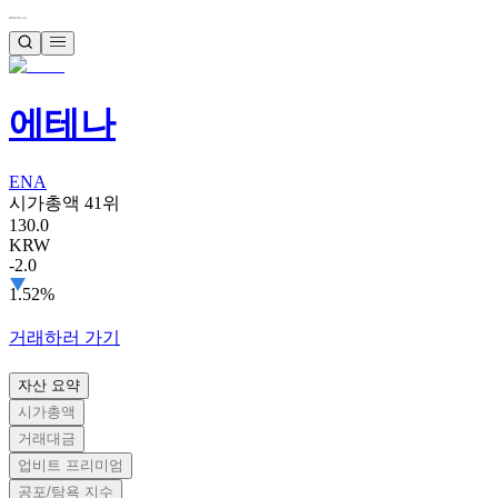
에테나
ENA
시가총액 41위
130.0
KRW
-2.0
1.52%
거래하러 가기
자산 요약
시가총액
거래대금
업비트 프리미엄
공포/탐욕 지수