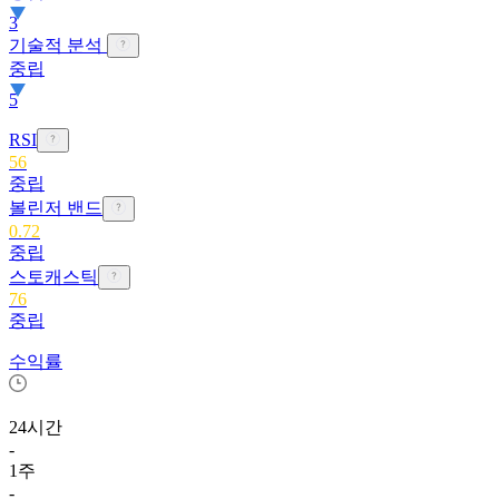
3
기술적 분석
중립
5
RSI
56
중립
볼린저 밴드
0.72
중립
스토캐스틱
76
중립
수익률
24시간
-
1주
-