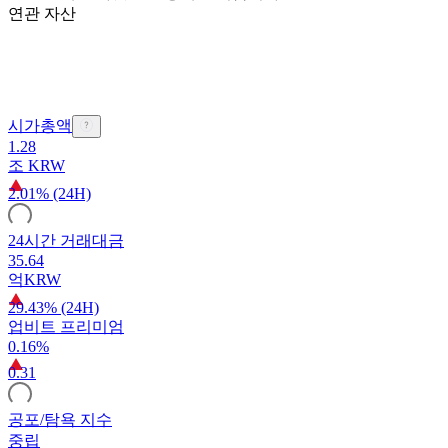
연관 자산
시가총액
1.28
조
KRW
2.01% (24H)
24시간 거래대금
35.64
억
KRW
29.43% (24H)
업비트 프리미엄
0.16%
0.31
공포/탐욕 지수
중립