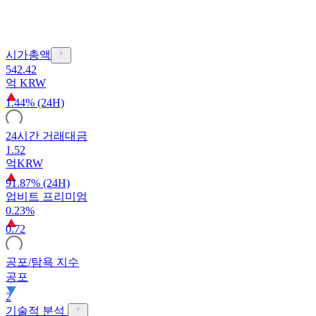
시가총액
542.42
억
KRW
1.44% (24H)
24시간 거래대금
1.52
억
KRW
91.87% (24H)
업비트 프리미엄
0.23%
0.72
공포/탐욕 지수
공포
2
기술적 분석