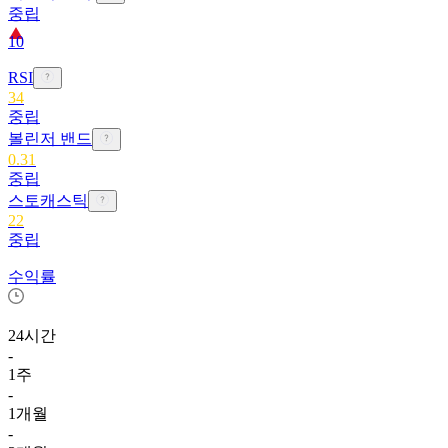
중립
10
RSI
34
중립
볼린저 밴드
0.31
중립
스토캐스틱
22
중립
수익률
24시간
-
1주
-
1개월
-