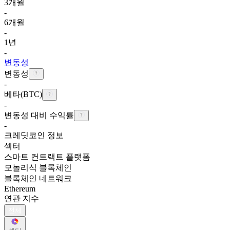
3개월
-
6개월
-
1년
-
변동성
변동성
-
베타(BTC)
-
변동성 대비 수익률
-
크레딧코인 정보
섹터
스마트 컨트랙트 플랫폼
모놀리식 블록체인
블록체인 네트워크
Ethereum
연관 지수
전체