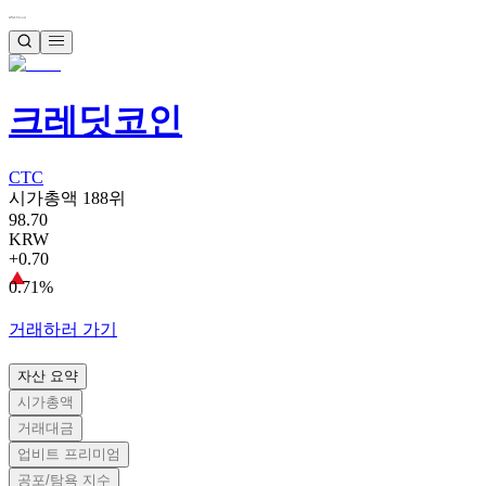
크레딧코인
CTC
시가총액 188위
98.70
KRW
+0.70
0.71%
거래하러 가기
자산 요약
시가총액
거래대금
업비트 프리미엄
공포/탐욕 지수