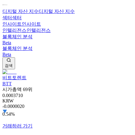
디지털 자산 지수
디지털 자산 지수
섹터
섹터
인사이트
인사이트
인텔리전스
인텔리전스
블록체인 분석
Beta
블록체인 분석
Beta
검색
비트토렌트
BTT
시가총액 69위
0.0003710
KRW
-0.0000020
0.54%
거래하러 가기