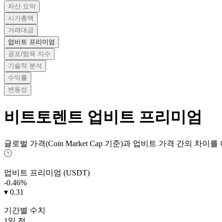
자산 요약
시가총액
거래대금
업비트 프리미엄
공포/탐욕 지수
기술적 분석
수익률
변동성
비트토렌트
업비트 프리미엄
글로벌 가격(Coin Market Cap 기준)과 업비트 가격 간의 차이
업비트 프리미엄 (USDT)
-0.46
%
▾ 0.31
기간별 수치
1일 전