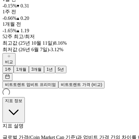
-0.15%
▾ 0.31
1주 전
-0.66%
▴ 0.20
1개월 전
-1.65%
▴ 1.19
52주 최고/최저
최고값 (25년 10월 11일)
8.16%
최저값 (26년 6월 7일)
-3.12%
비교
1주
1개월
3개월
1년
5년
비트토렌트 업비트 프리미엄
비트토렌트 가격 (비교)
지표 정보
지표 설명
글로벌 가격(Coin Market Cap 기준)과 업비트 가격 간의 차이