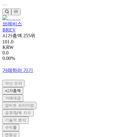
브레비스
BREV
시가총액 255위
101.0
KRW
0.0
0.00%
거래하러 가기
자산 요약
시가총액
거래대금
업비트 프리미엄
공포/탐욕 지수
기술적 분석
수익률
변동성