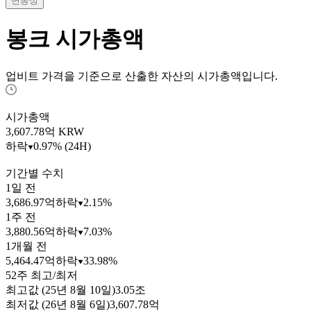
변동성
봉크
시가총액
업비트 가격을 기준으로 산출한 자산의 시가총액입니다.
시가총액
3,607.78
억 KRW
하락
0.97% (24H)
기간별 수치
1일 전
3,686.97억
하락
2.15%
1주 전
3,880.56억
하락
7.03%
1개월 전
5,464.47억
하락
33.98%
52주 최고/최저
최고값 (25년 8월 10일)
3.05조
최저값 (26년 8월 6일)
3,607.78억