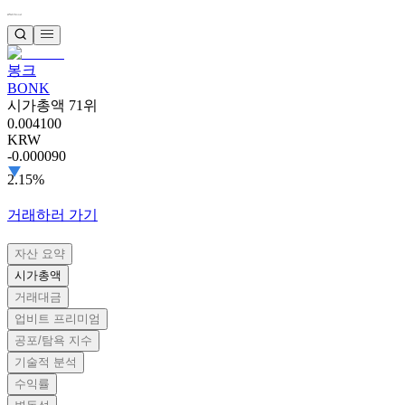
봉크
BONK
시가총액 71위
0.004100
KRW
-0.000090
2.15%
거래하러 가기
자산 요약
시가총액
거래대금
업비트 프리미엄
공포/탐욕 지수
기술적 분석
수익률