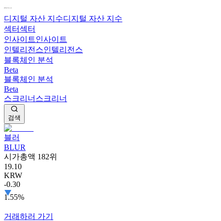
디지털 자산 지수
디지털 자산 지수
섹터
섹터
인사이트
인사이트
인텔리전스
인텔리전스
블록체인 분석
Beta
블록체인 분석
Beta
스크리너
스크리너
검색
블러
BLUR
시가총액 182위
19.10
KRW
-0.30
1.55%
거래하러 가기