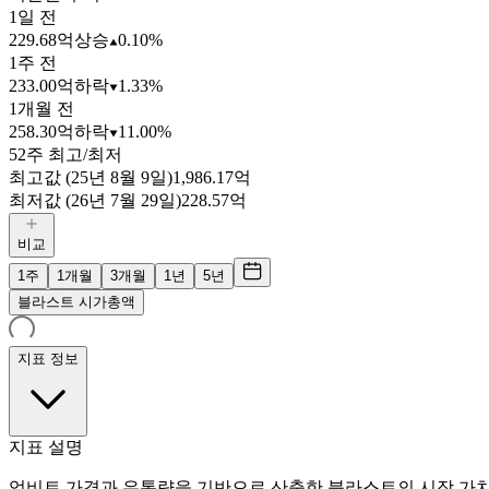
1일 전
229.68억
상승
0.10%
1주 전
233.00억
하락
1.33%
1개월 전
258.30억
하락
11.00%
52주 최고/최저
최고값 (25년 8월 9일)
1,986.17억
최저값 (26년 7월 29일)
228.57억
비교
1주
1개월
3개월
1년
5년
블라스트 시가총액
지표 정보
지표 설명
업비트 가격과 유통량을 기반으로 산출한 블라스트의 시장 가치