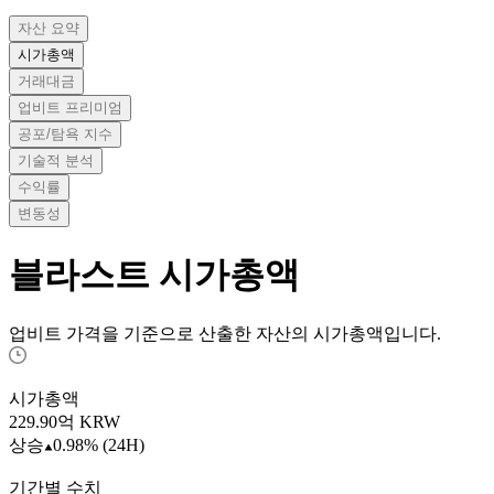
자산 요약
시가총액
거래대금
업비트 프리미엄
공포/탐욕 지수
기술적 분석
수익률
변동성
블라스트
시가총액
업비트 가격을 기준으로 산출한 자산의 시가총액입니다.
시가총액
229.90
억 KRW
상승
0.98% (24H)
기간별 수치