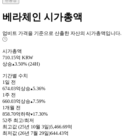
변동성
베라체인
시가총액
업비트 가격을 기준으로 산출한 자산의 시가총액입니다.
시가총액
710.15
억 KRW
상승
3.50% (24H)
기간별 수치
1일 전
674.03억
상승
5.36%
1주 전
660.03억
상승
7.59%
1개월 전
858.70억
하락
17.30%
52주 최고/최저
최고값 (25년 10월 3일)
5,466.69억
최저값 (26년 7월 29일)
644.43억