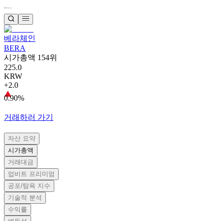
베라체인
BERA
시가총액 154위
225.0
KRW
+2.0
0.90%
거래하러 가기
자산 요약
시가총액
거래대금
업비트 프리미엄
공포/탐욕 지수
기술적 분석
수익률