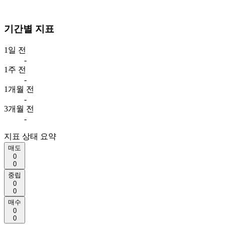
기간별 지표
1일 전
-
1주 전
-
1개월 전
-
3개월 전
-
지표 상태 요약
매도
0
0
중립
0
0
매수
0
0