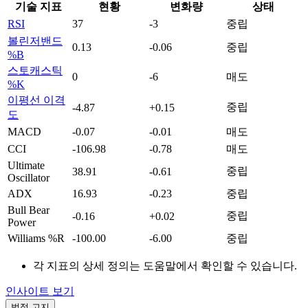
기술 지표
현황
변화량
상태
RSI
37
-3
중립
볼린저밴드
0.13
-0.06
중립
%B
스토캐스틱
0
-6
매도
%K
이평선 이격
중립
-4.87
+0.15
도
MACD
-0.07
-0.01
매도
CCI
-106.98
-0.78
매도
Ultimate
중립
38.91
-0.61
Oscillator
ADX
16.93
-0.23
중립
Bull Bear
중립
-0.16
+0.02
Power
Williams %R
-100.00
-6.00
중립
각 지표의 상세 정의는 도움말에서 확인할 수 있습니다.
인사이트 보기
법적 고지