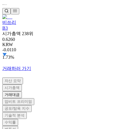
비쓰리
B3
시가총액 238위
0.6260
KRW
-0.0110
1.73%
거래하러 가기
자산 요약
시가총액
거래대금
업비트 프리미엄
공포/탐욕 지수
기술적 분석
수익률