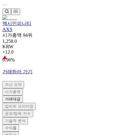
엑시인피니티
AXS
시가총액 94위
1,258.0
KRW
+12.0
0.96%
거래하러 가기
자산 요약
시가총액
거래대금
업비트 프리미엄
공포/탐욕 지수
기술적 분석
수익률