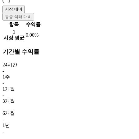
시장 대비
동종 섹터 대비
항목
수익률
1
0.00%
시장 평균
기간별 수익률
24시간
-
1주
-
1개월
-
3개월
-
6개월
-
1년
-