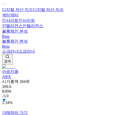
디지털 자산 지수
디지털 자산 지수
섹터
섹터
인사이트
인사이트
인텔리전스
인텔리전스
블록체인 분석
Beta
블록체인 분석
Beta
스크리너
스크리너
검색
아르키움
ARX
시가총액 204위
209.0
KRW
-5.0
2.34%
거래하러 가기