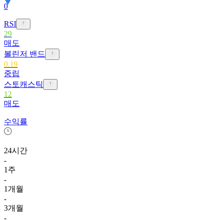
0
RSI
29
매도
볼린저 밴드
0.19
중립
스토캐스틱
12
매도
수익률
24시간
-
1주
-
1개월
-
3개월
-