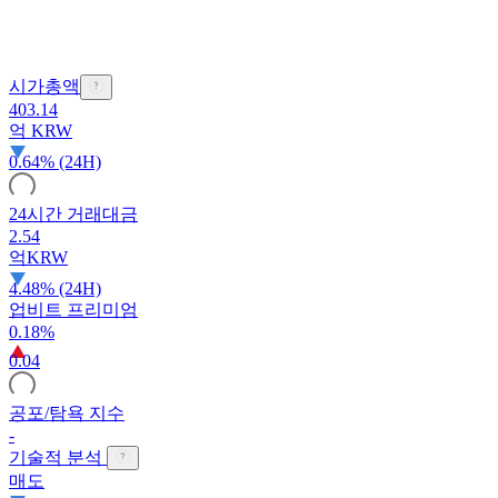
시가총액
403.14
억
KRW
0.64% (24H)
24시간 거래대금
2.54
억
KRW
4.48% (24H)
업비트 프리미엄
0.18%
0.04
공포/탐욕 지수
-
기술적 분석
매도