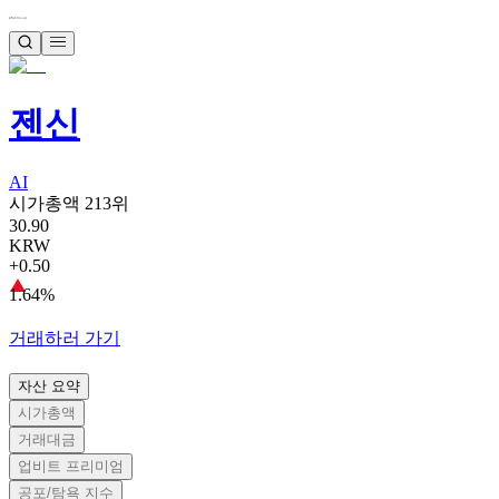
젠신
AI
시가총액 213위
30.90
KRW
+0.50
1.64%
거래하러 가기
자산 요약
시가총액
거래대금
업비트 프리미엄
공포/탐욕 지수