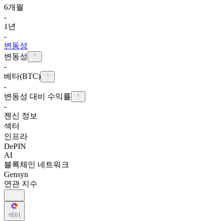
6개월
-
1년
-
변동성
변동성
-
베타(BTC)
-
변동성 대비 수익률
-
젠신 정보
섹터
인프라
DePIN
AI
블록체인 네트워크
Gensyn
연관 지수
전체
섹터