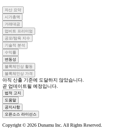
자산 요약
시가총액
거래대금
업비트 프리미엄
공포/탐욕 지수
기술적 분석
수익률
변동성
블록체인상 활동
블록체인상 가격
아직 산출 기준에 도달하지 않았습니다.
곧 업데이트될 예정입니다.
법적 고지
도움말
공지사항
오픈소스 라이선스
Copyright ©
2026
Dunamu Inc. All Rights Reserved.