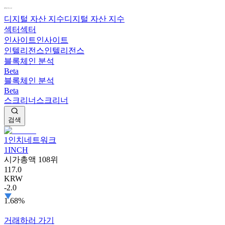
디지털 자산 지수
디지털 자산 지수
섹터
섹터
인사이트
인사이트
인텔리전스
인텔리전스
블록체인 분석
Beta
블록체인 분석
Beta
스크리너
스크리너
검색
1인치네트워크
1INCH
시가총액 108위
117.0
KRW
-2.0
1.68%
거래하러 가기