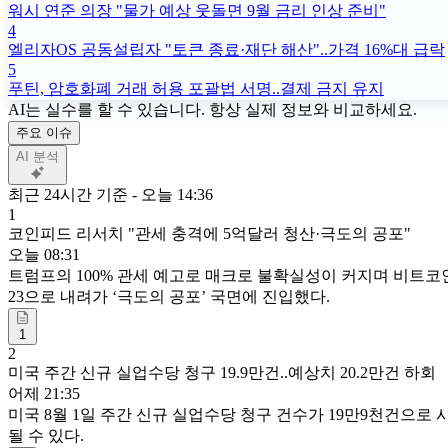
워시 연준 의장 "물가 예상 웃돌면 9월 금리 인상 준비"
4
엘리자OS 공동설립자 "토큰 종료·재단 해산"..가격 16%대 급락
5
푸틴, 암호화폐 거래 허용 포괄법 서명..결제 금지 유지
AI는 실수를 할 수 있습니다. 항상 실제 정보와 비교하세요.
주요 이슈
AI 분석
최근 24시간 기준 - 오늘 14:36
1
코인피드 리서치 "관세 충격에 5억달러 청산·극도의 공포"
오늘 08:31
트럼프의 100% 관세 예고로 매크로 불확실성이 커지며 비트코인
23으로 내려가 ‘극도의 공포’ 국면에 진입했다.
1
2
미국 주간 신규 실업수당 청구 19.9만건..예상치 20.2만건 하회
어제 21:35
미국 8월 1일 주간 신규 실업수당 청구 건수가 19만9천건으로
될 수 있다.