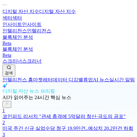
디지털 자산 지수
디지털 자산 지수
섹터
섹터
인사이트
인사이트
인텔리전스
인텔리전스
블록체인 분석
Beta
블록체인 분석
Beta
스크리너
스크리너
검색
인텔리전스 홈
마켓레터
데이터 디깅
밸류업
AI 뉴스
실시간 알림
디지털 자산 뉴스 브리핑
AI가 읽어주는 24시간 핵심 뉴스
1
코인피드 리서치 "관세 충격에 5억달러 청산·극도의 공포"
2
미국 주간 신규 실업수당 청구 19.9만건..예상치 20.2만건 하회
3