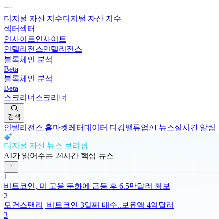
디지털 자산 지수
디지털 자산 지수
섹터
섹터
인사이트
인사이트
인텔리전스
인텔리전스
블록체인 분석
Beta
블록체인 분석
Beta
스크리너
스크리너
검색
인텔리전스 홈
마켓레터
데이터 디깅
밸류업
AI 뉴스
실시간 알림
디지털 자산 뉴스 브리핑
AI가 읽어주는 24시간 핵심 뉴스
1
비트코인, 미 고용 둔화에 급등 후 6.5만달러 횡보
2
모건스탠리, 비트코인 3일째 매수..보유액 4억달러
3