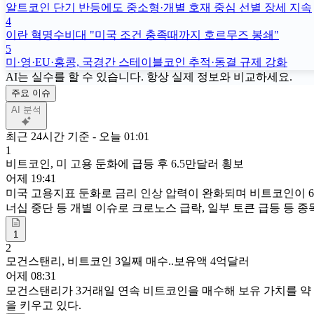
알트코인 단기 반등에도 중소형·개별 호재 중심 선별 장세 지속
4
이란 혁명수비대 "미국 조건 충족때까지 호르무즈 봉쇄"
5
미·영·EU·홍콩, 국경간 스테이블코인 추적·동결 규제 강화
AI는 실수를 할 수 있습니다. 항상 실제 정보와 비교하세요.
주요 이슈
AI 분석
최근 24시간 기준 - 오늘 01:01
1
비트코인, 미 고용 둔화에 급등 후 6.5만달러 횡보
어제 19:41
미국 고용지표 둔화로 금리 인상 압력이 완화되며 비트코인이 6
너십 중단 등 개별 이슈로 크로노스 급락, 일부 토큰 급등 등 
1
2
모건스탠리, 비트코인 3일째 매수..보유액 4억달러
어제 08:31
모건스탠리가 3거래일 연속 비트코인을 매수해 보유 가치를 약 
을 키우고 있다.