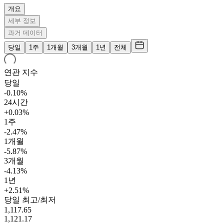
개요
세부 정보
과거 데이터
당일
1주
1개월
3개월
1년
전체
연관 지수
당일
-0.10%
24시간
+0.03%
1주
-2.47%
1개월
-5.87%
3개월
-4.13%
1년
+2.51%
당일 최고/최저
1,117.65
1,121.17