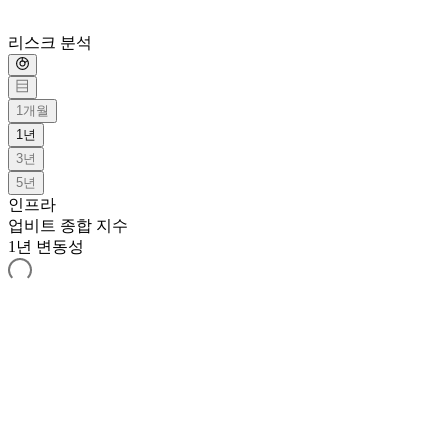
리스크 분석
1개월
1년
3년
5년
인프라
업비트 종합 지수
1년 변동성