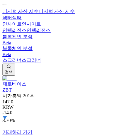
디지털 자산 지수
디지털 자산 지수
섹터
섹터
인사이트
인사이트
인텔리전스
인텔리전스
블록체인 분석
Beta
블록체인 분석
Beta
스크리너
스크리너
검색
제로베이스
ZBT
시가총액 201위
147.0
KRW
-14.0
8.70%
거래하러 가기