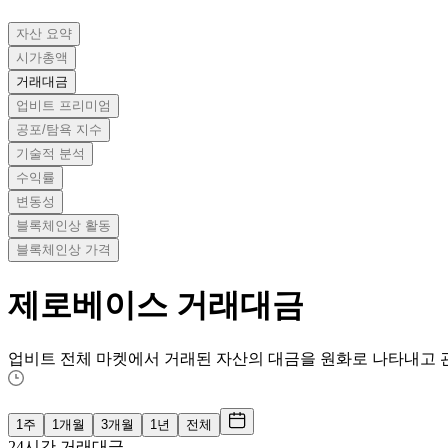
자산 요약
시가총액
거래대금
업비트 프리미엄
공포/탐욕 지수
기술적 분석
수익률
변동성
블록체인상 활동
블록체인상 가격
제로베이스
거래대금
업비트 전체 마켓에서 거래된 자산의 대금을 원화로 나타내고 
1주
1개월
3개월
1년
전체
24시간 거래대금