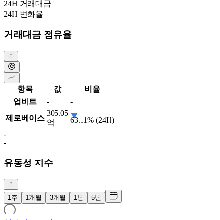
24H 거래대금
24H 변화율
거래대금 점유율
항목
값
비율
업비트
-
-
305.05
제로베이스
63.11% (24H)
억
-
-
유동성 지수
1주
1개월
3개월
1년
5년