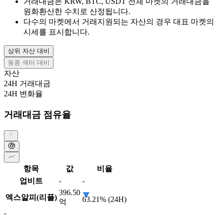
거래대금은 KRW, BTC, USDT 전체 마켓의 거래대금을
원화환산한 수치로 산정됩니다.
다수의 마켓에서 거래지원되는 자산의 경우 대표 마켓의
시세를 표시합니다.
상위 자산 대비
동종 섹터 대비
자산
24H 거래대금
24H 변화율
거래대금 점유율
항목
값
비율
업비트
-
-
396.50
엑스알피(리플)
63.21% (24H)
억
-