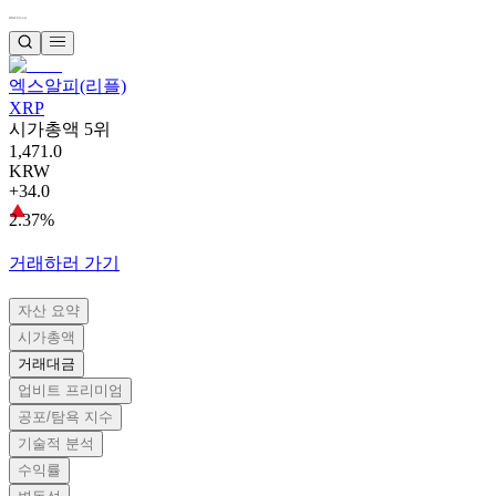
엑스알피(리플)
XRP
시가총액 5위
1,471.0
KRW
+34.0
2.37%
거래하러 가기
자산 요약
시가총액
거래대금
업비트 프리미엄
공포/탐욕 지수
기술적 분석
수익률