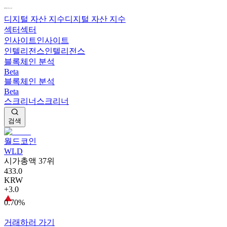
디지털 자산 지수
디지털 자산 지수
섹터
섹터
인사이트
인사이트
인텔리전스
인텔리전스
블록체인 분석
Beta
블록체인 분석
Beta
스크리너
스크리너
검색
월드코인
WLD
시가총액 37위
433.0
KRW
+3.0
0.70%
거래하러 가기