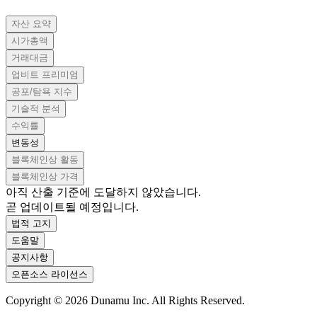
자산 요약
시가총액
거래대금
업비트 프리미엄
공포/탐욕 지수
기술적 분석
수익률
변동성
블록체인상 활동
블록체인상 가격
아직 산출 기준에 도달하지 않았습니다.
곧 업데이트될 예정입니다.
법적 고지
도움말
공지사항
오픈소스 라이선스
Copyright ©
2026
Dunamu Inc. All Rights Reserved.