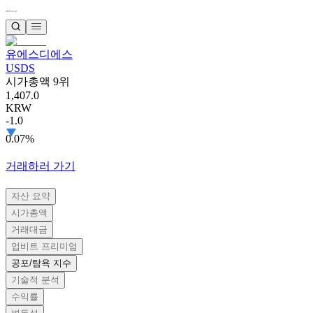
유에스디에스
USDS
시가총액 9위
1,407.0
KRW
-1.0
0.07%
거래하러 가기
자산 요약
시가총액
거래대금
업비트 프리미엄
공포/탐욕 지수
기술적 분석
수익률