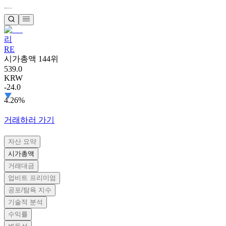
리
RE
시가총액 144위
539.0
KRW
-24.0
4.26%
거래하러 가기
자산 요약
시가총액
거래대금
업비트 프리미엄
공포/탐욕 지수
기술적 분석
수익률