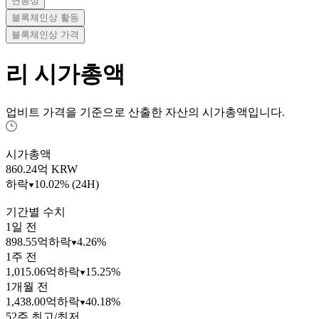
변동성
블록체인상 활동
블록체인상 가격
리
시가총액
업비트 가격을 기준으로 산출한 자산의 시가총액입니다.
시가총액
860.24
억 KRW
하락
10.02% (24H)
기간별 수치
1일 전
898.55억
하락
4.26%
1주 전
1,015.06억
하락
15.25%
1개월 전
1,438.00억
하락
40.18%
52주 최고/최저