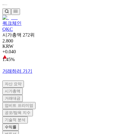
쿼크체인
QKC
시가총액 272위
2.800
KRW
+0.040
1.45%
거래하러 가기
자산 요약
시가총액
거래대금
업비트 프리미엄
공포/탐욕 지수
기술적 분석
수익률