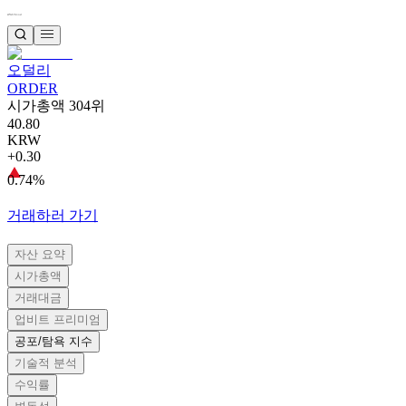
오덜리
ORDER
시가총액 304위
40.80
KRW
+0.30
0.74%
거래하러 가기
자산 요약
시가총액
거래대금
업비트 프리미엄
공포/탐욕 지수
기술적 분석
수익률