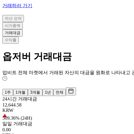
거래하러 가기
자산 요약
시가총액
거래대금
수익률
옵저버
거래대금
업비트 전체 마켓에서 거래된 자산의 대금을 원화로 나타내고 
1주
1개월
3개월
1년
전체
24시간 거래대금
12,644.58
KRW
509.36% (24H)
일일 거래대금
0.00