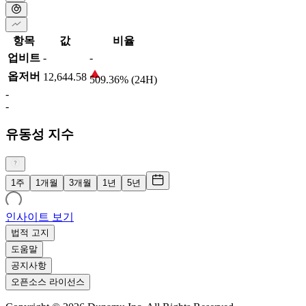
항목
값
비율
업비트
-
-
옵저버
12,644.58
509.36% (24H)
-
-
유동성 지수
1주
1개월
3개월
1년
5년
인사이트 보기
법적 고지
도움말
공지사항
오픈소스 라이선스